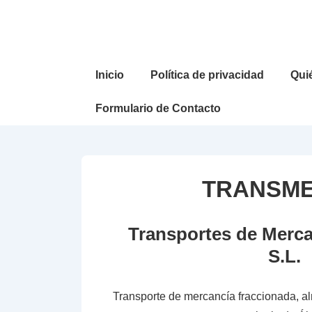
↓
Saltar
al
contenido
Navegación
Inicio
Política de privacidad
Qui
principal
principal
Formulario de Contacto
TRANSM
Transportes de Merca
S.L.
Transporte de mercancía fraccionada, al